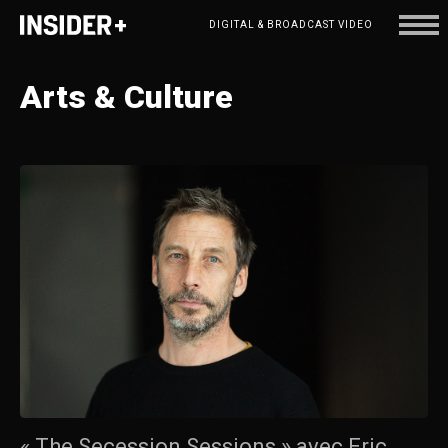
DIGITAL & BROADCAST VIDEO
Arts
&
Culture
« The Secession Sessions » avec Eric